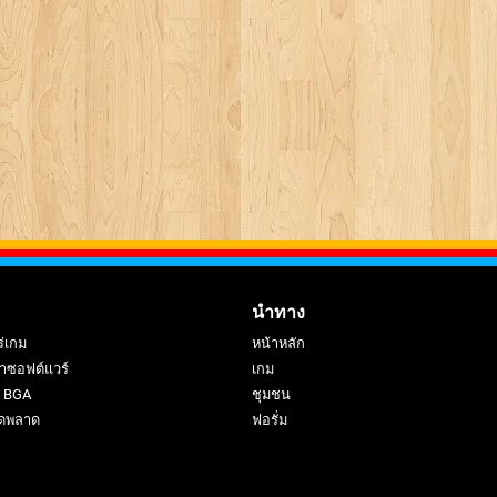
นำทาง
ร่เกม
หน้าหลัก
าซอฟต์แวร์
เกม
ย BGA
ชุมชน
ดพลาด
ฟอรั่ม