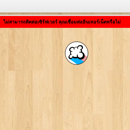
กำลังโหลดแอปพลิเคชัน ... ...
ไม่สามารถติดต่อเซิร์ฟเวอร์ คุณเชื่อมต่ออินเทอร์เน็ตหรือไม่