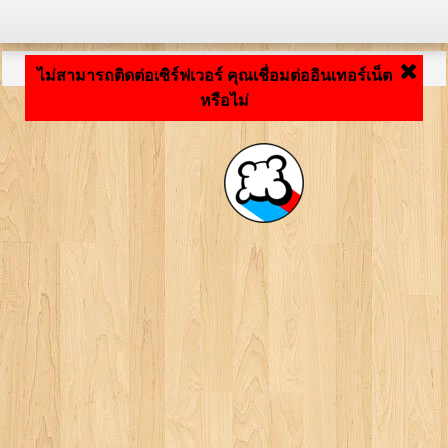
กำลังโหลดแอปพลิเคชัน ... ...
ไม่สามารถติดต่อเซิร์ฟเวอร์ คุณเชื่อมต่ออินเทอร์เน็ต
หรือไม่