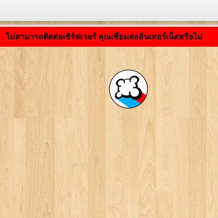
กำลังโหลดแอปพลิเคชัน ... ...
ไม่สามารถติดต่อเซิร์ฟเวอร์ คุณเชื่อมต่ออินเทอร์เน็ตหรือไม่