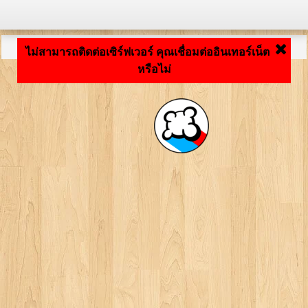
กำลังโหลดแอปพลิเคชัน ... ...
ไม่สามารถติดต่อเซิร์ฟเวอร์ คุณเชื่อมต่ออินเทอร์เน็ต
หรือไม่