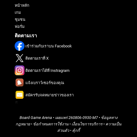
หน้าหลัก
เกม
ชุมชน
ฟอรั่ม
ติดตามเรา
เข้าร่วมกับเราบน Facebook
ติดตามเราที่ X
ติดตามเราได้ที่ Instragram
แจ้งเบราว์เซอร์ของคุณ
สมัครรับจดหมายข่าวของเรา
π
Board Game Arena
• เผยแพร่
260806-0930-M7
•
ข้อมูลทาง
กฎหมาย
•
ข้อกำหนดการใช้งาน
•
เงื่อนไขการบริการ
•
ความเป็น
ส่วนตัว
•
คุ้กกี้