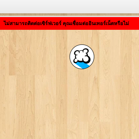
กำลังโหลดแอปพลิเคชัน ... ...
ไม่สามารถติดต่อเซิร์ฟเวอร์ คุณเชื่อมต่ออินเทอร์เน็ตหรือไม่