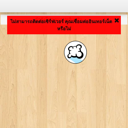
กำลังโหลดแอปพลิเคชัน ... ...