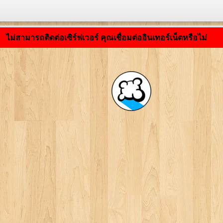
กำลังโหลดแอปพลิเคชัน ... ...
ไม่สามารถติดต่อเซิร์ฟเวอร์ คุณเชื่อมต่ออินเทอร์เน็ตหรือไม่