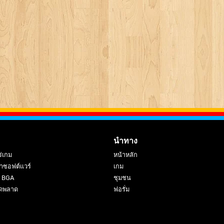
นำทาง
ร่เกม
หน้าหลัก
าซอฟต์แวร์
เกม
ย BGA
ชุมชน
ดพลาด
ฟอรั่ม