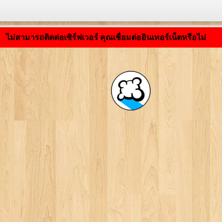
กำลังโหลดแอปพลิเคชัน ... ...
ไม่สามารถติดต่อเซิร์ฟเวอร์ คุณเชื่อมต่ออินเทอร์เน็ตหรือไม่