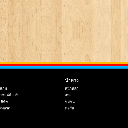
นำทาง
ร่เกม
หน้าหลัก
าซอฟต์แวร์
เกม
ย BGA
ชุมชน
ดพลาด
ฟอรั่ม