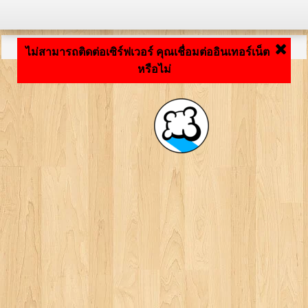
กำลังโหลดแอปพลิเคชัน ... ...
ไม่สามารถติดต่อเซิร์ฟเวอร์ คุณเชื่อมต่ออินเทอร์เน็ต
หรือไม่