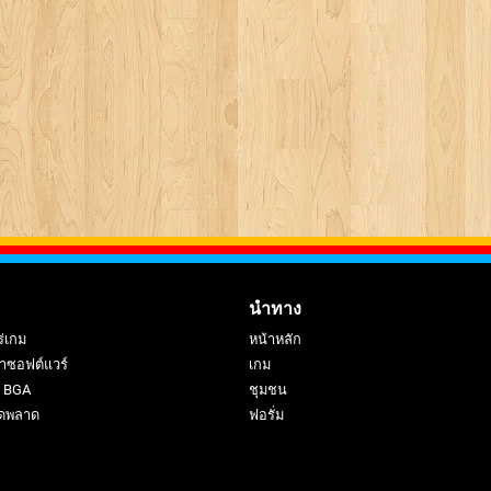
นำทาง
ร่เกม
หน้าหลัก
าซอฟต์แวร์
เกม
ย BGA
ชุมชน
ดพลาด
ฟอรั่ม