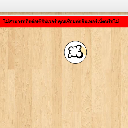
กำลังโหลดแอปพลิเคชัน ... ...
ไม่สามารถติดต่อเซิร์ฟเวอร์ คุณเชื่อมต่ออินเทอร์เน็ตหรือไม่