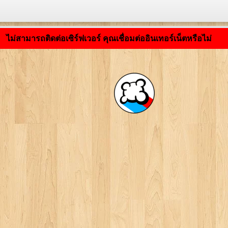
กำลังโหลดแอปพลิเคชัน ... ...
ไม่สามารถติดต่อเซิร์ฟเวอร์ คุณเชื่อมต่ออินเทอร์เน็ตหรือไม่