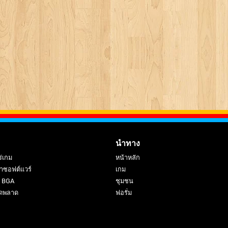
นำทาง
ร่เกม
หน้าหลัก
าซอฟต์แวร์
เกม
ย BGA
ชุมชน
ดพลาด
ฟอรั่ม