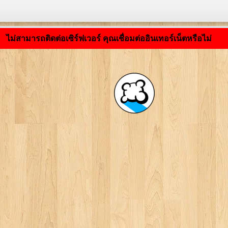
กำลังโหลดแอปพลิเคชัน ... ...
ไม่สามารถติดต่อเซิร์ฟเวอร์ คุณเชื่อมต่ออินเทอร์เน็ตหรือไม่