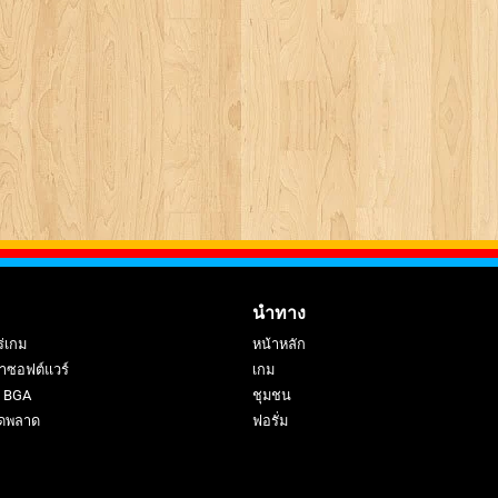
นำทาง
ร่เกม
หน้าหลัก
าซอฟต์แวร์
เกม
ย BGA
ชุมชน
ดพลาด
ฟอรั่ม