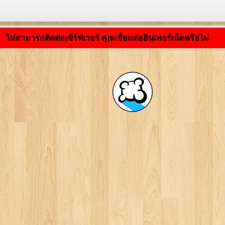
กำลังโหลดแอปพลิเคชัน ... ...
ไม่สามารถติดต่อเซิร์ฟเวอร์ คุณเชื่อมต่ออินเทอร์เน็ตหรือไม่