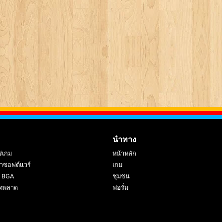
นำทาง
ร่เกม
หน้าหลัก
าซอฟต์แวร์
เกม
ย BGA
ชุมชน
ดพลาด
ฟอรั่ม