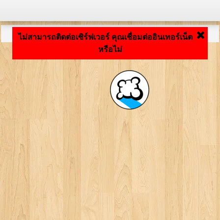
กำลังโหลดแอปพลิเคชัน ... ...
ไม่สามารถติดต่อเซิร์ฟเวอร์ คุณเชื่อมต่ออินเทอร์เน็ต
หรือไม่