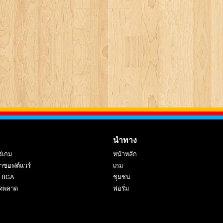
นำทาง
ร่เกม
หน้าหลัก
าซอฟต์แวร์
เกม
ย BGA
ชุมชน
ดพลาด
ฟอรั่ม