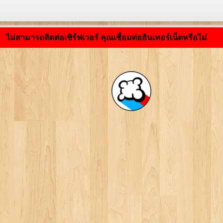
กำลังโหลดแอปพลิเคชัน ... ...
ไม่สามารถติดต่อเซิร์ฟเวอร์ คุณเชื่อมต่ออินเทอร์เน็ตหรือไม่